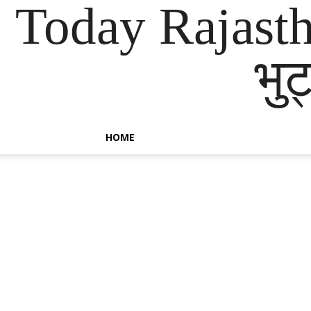
Today Rajast
भुट
HOME