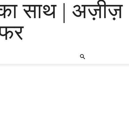
का साथ | अज़ीज़
राफर