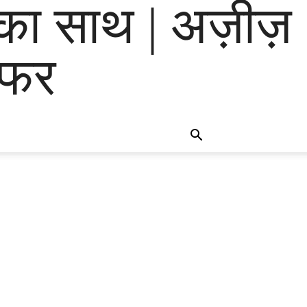
का साथ | अज़ीज़
राफर