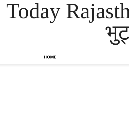
Today Rajast
भुट
HOME